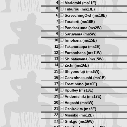
4
Mariotoki (ms11E)
5
Fukurou (ms13E)
6
ScreechingOwl (ms18E)
7
Toratorii (ms10E)
7
Pandaazuma (ms2W)
9
Saruyama (ms5W)
10
Irinohana (ms15E)
11
Takanorappa (ms2E)
12
Furanohana (ms11W)
13
Shibatayama (ms15W)
14
Zichi (ms16E)
15
Shiyonofuji (ms6W)
16
Ganzohnesushi (ms1E)
17
Troetibono (ms6E)
18
Hpulley (ms19E)
19
Andonishiki (ms17E)
20
Hogashi (ms4W)
21
Oshirokita (ms3E)
22
Misisko (ms12E)
23
Ginkgo (ms16W)