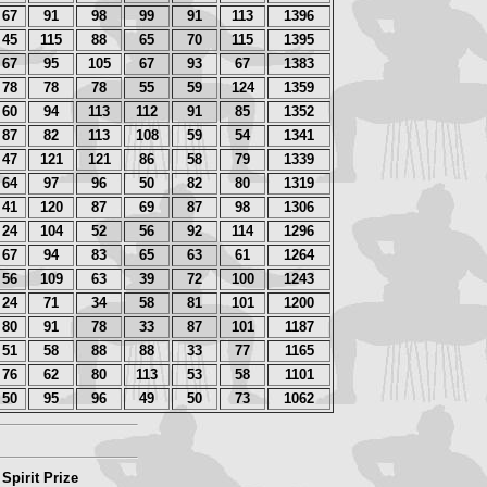
67
91
98
99
91
113
1396
45
115
88
65
70
115
1395
67
95
105
67
93
67
1383
78
78
78
55
59
124
1359
60
94
113
112
91
85
1352
87
82
113
108
59
54
1341
47
121
121
86
58
79
1339
64
97
96
50
82
80
1319
41
120
87
69
87
98
1306
24
104
52
56
92
114
1296
67
94
83
65
63
61
1264
56
109
63
39
72
100
1243
24
71
34
58
81
101
1200
80
91
78
33
87
101
1187
51
58
88
88
33
77
1165
76
62
80
113
53
58
1101
50
95
96
49
50
73
1062
Spirit Prize