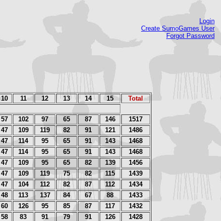
Login
Create SumoGames User
Forgot Password
10
11
12
13
14
15
Total
57
102
97
65
87
146
1517
47
109
119
82
91
121
1486
47
114
95
65
91
143
1468
47
114
95
65
91
143
1468
47
109
95
65
82
139
1456
47
109
119
75
82
115
1439
47
104
112
82
87
112
1434
48
113
137
84
67
88
1433
60
126
95
85
87
117
1432
58
83
91
79
91
126
1428