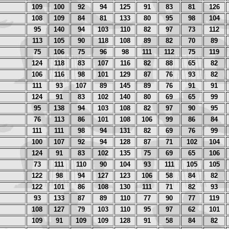
109
100
92
94
125
91
83
81
126
108
109
84
81
133
80
95
98
104
95
140
94
103
110
82
97
73
112
113
105
90
118
108
89
82
70
89
75
106
75
96
98
111
112
75
119
124
118
83
107
116
82
88
65
82
106
116
98
101
129
87
76
93
82
111
93
107
89
145
89
76
91
91
124
91
83
102
140
80
69
65
99
95
138
94
103
108
82
97
90
95
76
113
86
101
108
106
99
86
84
111
111
98
94
131
82
69
76
99
100
107
92
94
128
87
71
102
104
124
91
83
102
135
75
69
65
106
73
111
110
90
104
93
111
105
105
122
98
94
127
123
106
58
84
82
122
101
86
108
130
111
71
82
93
93
133
87
89
110
77
90
77
119
108
127
79
103
110
95
97
62
101
109
91
109
109
128
91
58
84
82