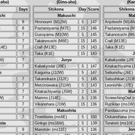
-sho)
(Gino-sho)
(Kan
Days
Shikona
Day
Score
Shikona
chi
Makuuchi
Ma
8
Hironoumi (M12W)
5
147
Anjoboshi (M14W
)
8
Pastanoyama (M7E)
15
146
Pastanoyama (M
7
Gusoyama (M10W)
5
145
Takanosushi (M6
7
Takanosushi (M6E)
15
145
Crall (M13E)
4E)
7
Crall (M13E)
15
143
Taka (K1E)
7
Taka (K1E)
15
143
J
W)
7
Juryo
Kabakyodai (J8E
7
Kabakyodai (J8E)
5
147
Kitakachiyama (
o
Kaiguma (J10W)
5
147
Sebunshu (J6E)
7
Takanokaze (J12E)
5
145
Satsuhikari (J13
7
Metzinowaka (J11W)
5
143
Leonishiki (J7E)
7
Kitakachiyama (J5W)
2
136
Mak
W)
7
Marimo (J14E)
5
136
ScreechingOwl (
7
Vikanohara (J1W)
15
136
Ruziklao (ms1W)
7
Makushita
Pandaazuma (m
7
Troetibono (ms6E)
5
150
Oskanohana (ms
ita
Ginkgo (ms16W)
5
139
Toratorii (ms10E)
9
Mariotoki (ms11E)
5
136
Jon