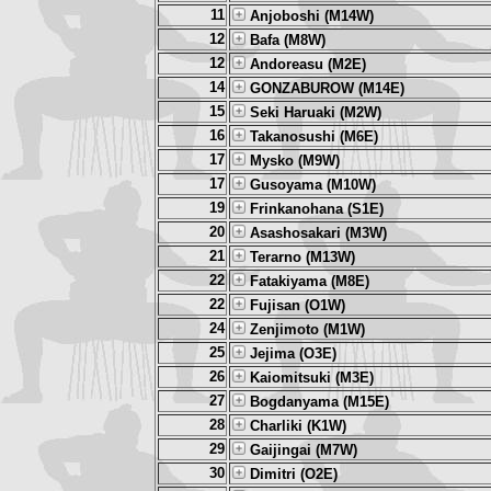
11
Anjoboshi (M14W)
12
Bafa (M8W)
12
Andoreasu (M2E)
14
GONZABUROW (M14E)
15
Seki Haruaki (M2W)
16
Takanosushi (M6E)
17
Mysko (M9W)
17
Gusoyama (M10W)
19
Frinkanohana (S1E)
20
Asashosakari (M3W)
21
Terarno (M13W)
22
Fatakiyama (M8E)
22
Fujisan (O1W)
24
Zenjimoto (M1W)
25
Jejima (O3E)
26
Kaiomitsuki (M3E)
27
Bogdanyama (M15E)
28
Charliki (K1W)
29
Gaijingai (M7W)
30
Dimitri (O2E)