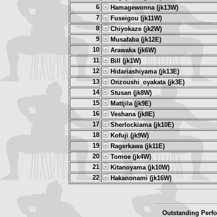
6
Hamagewonna (jk13W)
7
Fuseigou (jk11W)
8
Chiyokaze (jk2W)
9
Musafaba (jk12E)
10
Arawaka (jk6W)
11
Bill (jk1W)
12
Hidariashiyama (jk13E)
13
Onzoushi_oyakata (jk3E)
14
Stusan (jk8W)
15
Mattjila (jk9E)
16
Veshana (jk8E)
17
Sherlockiama (jk10E)
18
Kofuji (jk9W)
19
Ragerkawa (jk11E)
20
Tomoe (jk4W)
21
Kitanoyama (jk10W)
22
Hakanonami (jk16W)
Outstanding Perf