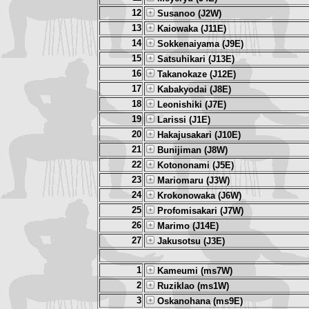
12
Susanoo (J2W)
13
Kaiowaka (J11E)
14
Sokkenaiyama (J9E)
15
Satsuhikari (J13E)
16
Takanokaze (J12E)
17
Kabakyodai (J8E)
18
Leonishiki (J7E)
19
Larissi (J1E)
20
Hakajusakari (J10E)
21
Bunijiman (J8W)
22
Kotononami (J5E)
23
Mariomaru (J3W)
24
Krokonowaka (J6W)
25
Profomisakari (J7W)
26
Marimo (J14E)
27
Jakusotsu (J3E)
1
Kameumi (ms7W)
2
Ruziklao (ms1W)
3
Oskanohana (ms9E)