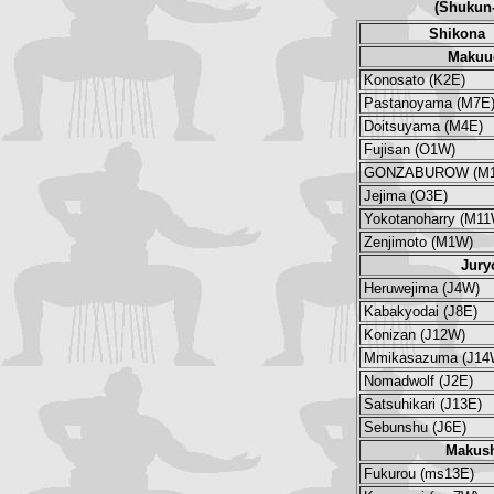
(Shukun
Shikona
Makuu
Konosato (K2E)
Pastanoyama (M7E
Doitsuyama (M4E)
Fujisan (O1W)
GONZABUROW (M1
Jejima (O3E)
Yokotanoharry (M11
Zenjimoto (M1W)
Jury
Heruwejima (J4W)
Kabakyodai (J8E)
Konizan (J12W)
Mmikasazuma (J14
Nomadwolf (J2E)
Satsuhikari (J13E)
Sebunshu (J6E)
Makush
Fukurou (ms13E)