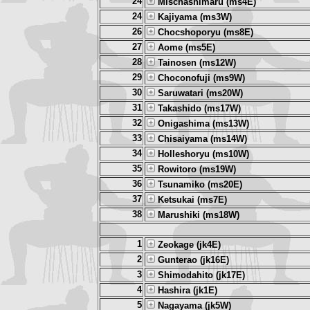
24
Mischashimaru (ms4E)
24
Kajiyama (ms3W)
26
Chocshoporyu (ms8E)
27
Aome (ms5E)
28
Tainosen (ms12W)
29
Choconofuji (ms9W)
30
Saruwatari (ms20W)
31
Takashido (ms17W)
32
Onigashima (ms13W)
33
Chisaiyama (ms14W)
34
Holleshoryu (ms10W)
35
Rowitoro (ms19W)
36
Tsunamiko (ms20E)
37
Ketsukai (ms7E)
38
Marushiki (ms18W)
1
Zeokage (jk4E)
2
Gunterao (jk16E)
3
Shimodahito (jk17E)
4
Hashira (jk1E)
5
Nagayama (jk5W)