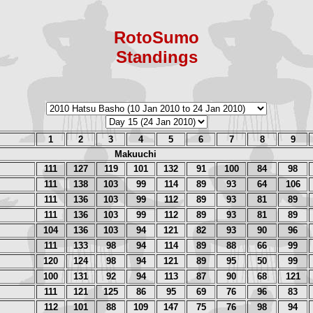
RotoSumo
Standings
1
2
3
4
5
6
7
8
9
Makuuchi
111
127
119
101
132
91
100
84
98
111
138
103
99
114
89
93
64
106
111
136
103
99
112
89
93
81
89
111
136
103
99
112
89
93
81
89
104
136
103
94
121
82
93
90
96
111
133
98
94
114
89
88
66
99
120
124
98
94
121
89
95
50
99
100
131
92
94
113
87
90
68
121
111
121
125
86
95
69
76
96
83
112
101
88
109
147
75
76
98
94