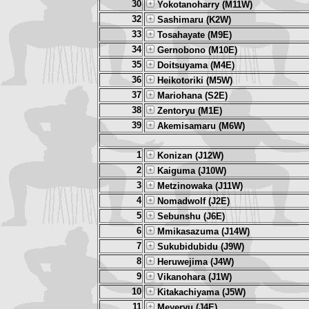
30
Yokotanoharry (M11W)
32
Sashimaru (K2W)
33
Tosahayate (M9E)
34
Gernobono (M10E)
35
Doitsuyama (M4E)
36
Heikotoriki (M5W)
37
Mariohana (S2E)
38
Zentoryu (M1E)
39
Akemisamaru (M6W)
1
Konizan (J12W)
2
Kaiguma (J10W)
3
Metzinowaka (J11W)
4
Nomadwolf (J2E)
5
Sebunshu (J6E)
6
Mmikasazuma (J14W)
7
Sukubidubidu (J9W)
8
Heruwejima (J4W)
9
Vikanohara (J1W)
10
Kitakachiyama (J5W)
11
Meyeryu (J4E)