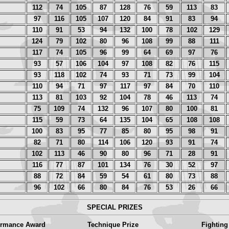
112
74
105
87
128
76
59
113
83
97
116
105
107
120
84
91
83
94
110
91
53
94
132
100
78
102
129
124
79
102
80
96
108
99
88
111
117
74
105
96
99
64
69
97
76
93
57
106
104
97
108
82
76
115
93
118
102
74
93
71
73
99
104
110
94
71
97
117
97
84
70
110
113
81
103
92
104
78
46
113
74
75
109
74
132
96
107
80
100
81
115
59
73
64
135
104
65
108
108
100
83
95
77
85
80
95
98
91
82
71
80
114
106
120
93
91
74
102
113
46
90
80
96
71
28
91
116
77
87
101
134
76
30
52
97
88
72
84
59
54
61
80
73
88
96
102
66
80
84
76
53
26
66
SPECIAL PRIZES
ormance Award
Technique Prize
Fighting 