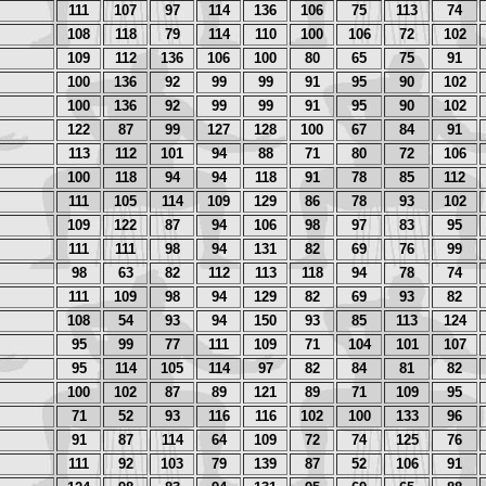
111
107
97
114
136
106
75
113
74
108
118
79
114
110
100
106
72
102
109
112
136
106
100
80
65
75
91
100
136
92
99
99
91
95
90
102
100
136
92
99
99
91
95
90
102
122
87
99
127
128
100
67
84
91
113
112
101
94
88
71
80
72
106
100
118
94
94
118
91
78
85
112
111
105
114
109
129
86
78
93
102
109
122
87
94
106
98
97
83
95
111
111
98
94
131
82
69
76
99
98
63
82
112
113
118
94
78
74
111
109
98
94
129
82
69
93
82
108
54
93
94
150
93
85
113
124
95
99
77
111
109
71
104
101
107
95
114
105
114
97
82
84
81
82
100
102
87
89
121
89
71
109
95
71
52
93
116
116
102
100
133
96
91
87
114
64
109
72
74
125
76
111
92
103
79
139
87
52
106
91