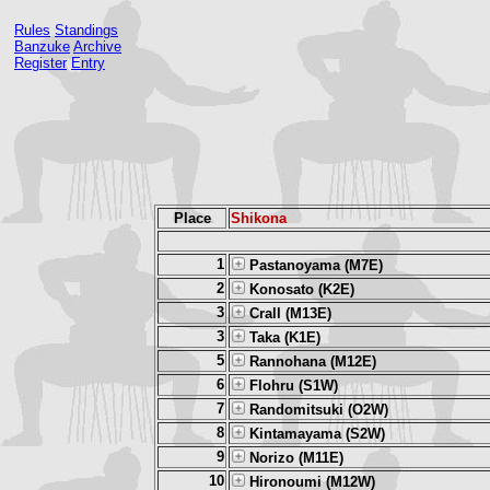
Rules
Standings
Banzuke
Archive
Register
Entry
Place
Shikona
1
Pastanoyama (M7E)
2
Konosato (K2E)
3
Crall (M13E)
3
Taka (K1E)
5
Rannohana (M12E)
6
Flohru (S1W)
7
Randomitsuki (O2W)
8
Kintamayama (S2W)
9
Norizo (M11E)
10
Hironoumi (M12W)