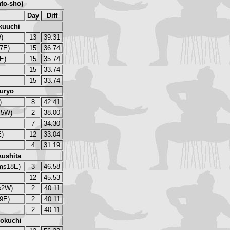
to-sho)
Day
Diff
kuuchi
)
13
39.31
7E)
15
36.74
E)
15
35.74
15
33.74
15
33.74
uryo
)
8
42.41
J5W)
2
38.00
7
34.30
E)
12
33.04
4
31.19
ushita
ms18E)
3
46.58
12
45.53
s2W)
2
40.11
9E)
2
40.11
2
40.11
okuchi